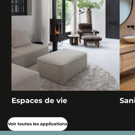
Espaces de vie
Sani
Voir toutes les applications