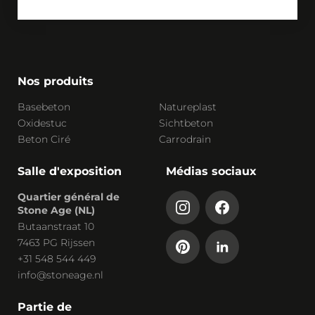
Nos produits
Basebeton
Natureplast
Oxidestuc
Sichtbeton
Beton Ciré
Carrodrain
Salle d'exposition
Médias sociaux
Quartier général de
Stone Age (NL)
Butaanstraat 10
7463 PG Rijssen
+31 548 544 449
info@stoneage.nl
Partie de