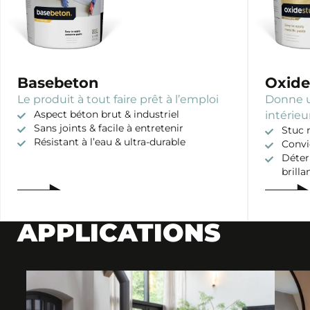
Basebeton
Oxide
Le produit à tout faire prêt à l’emploi
Donne u
Aspect béton brut & industriel
intérieu
Sans joints & facile à entretenir
Stuc 
Résistant à l’eau & ultra-durable
Convi
Déter
brilla
APPLICATIONS