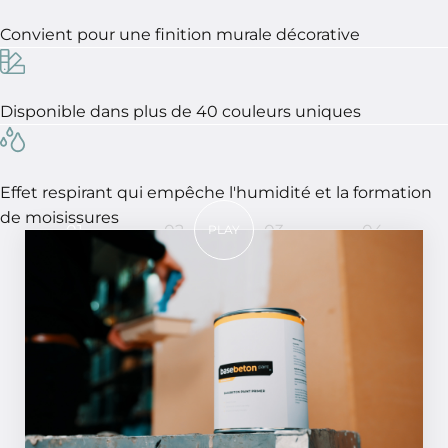
Convient pour une finition murale décorative
Disponible dans plus de 40 couleurs uniques
Effet respirant qui empêche l'humidité et la formation
de moisissures
01
02
03
04
PLAY
En 4 étapes, un résultat parfait !
ÉTAPE 01
Appliquez une couche primaire sur la
surface avec Basebeton Paint - Primer.
Vous avez une surface absorbante ? Diluez
la Basebeton Paint - Primer avec 20%
d'eau ou appliquez deux couches. Pour