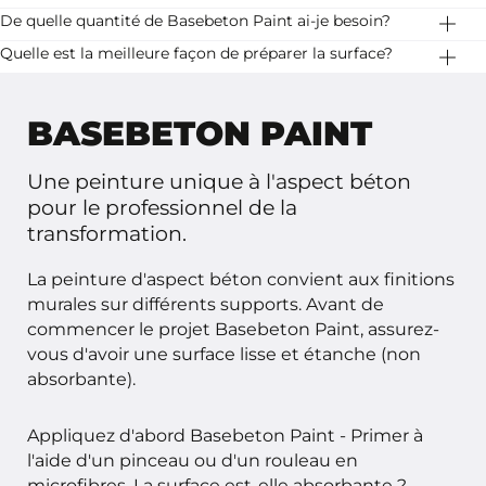
plus d'informations à ce sujet, nous vous conseillons de
Basebeton Paint est disponible en 40 couleurs
De quelle quantité de Basebeton Paint ai-je besoin?
consulter le mode d'emploi de Basebeton Paint.
standard pour s'adapter à tous les intérieurs.
Avec 1 kg de Basebeton Paint, il est possible de traiter 4
Quelle est la meilleure façon de préparer la surface?
m2 en deux couches. Ce chiffre est basé sur un mur
La surface doit être lisse, propre et dépoussiéré. La
lisse. Pour les murs rugueux, la consommation peut
question de savoir s'il faut l'égaliser et comment, ainsi
BASEBETON PAINT
être plus élevée.
que le prétraitement nécessaire, varient selon la
surface. Consultez le mode d'emploi ou demandez-
Une peinture unique à l'aspect béton
nous conseil. Appliquez une couche primaire sur la
pour le professionnel de la
surface avec Basebeton Paint - Primer. Vous avez une
transformation.
surface absorbante? Appliquez alors 2 couches de
Basebeton Paint - Primer ou diluez Basebeton Paint -
La peinture d'aspect béton convient aux finitions
Primer avec 20% d'eau.
murales sur différents supports. Avant de
commencer le projet Basebeton Paint, assurez-
vous d'avoir une surface lisse et étanche (non
absorbante).
Appliquez d'abord Basebeton Paint - Primer à
l'aide d'un pinceau ou d'un rouleau en
microfibres. La surface est-elle absorbante ?