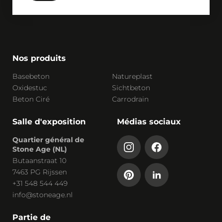
Nos produits
Basebeton
Natureplast
Oxidestuc
Sichtbeton
Beton Ciré
Carrodrain
Salle d'exposition
Médias sociaux
Quartier général de
Stone Age (NL)
Butaanstraat 10
7463 PG Rijssen
+31 548 544 449
info@stoneage.nl
Partie de