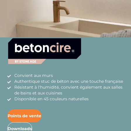
Convient aux murs
Authentique stuc de béton avec une touche française
Résistant à l'humidité, convient également aux salles
de bains et aux cuisines
Disponible en 45 couleurs naturelles
Points de vente
Downloads