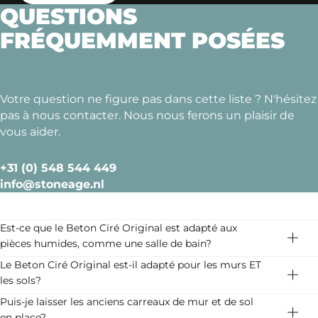
QUESTIONS
FRÉQUEMMENT POSÉES
Votre question ne figure pas dans cette liste ? N'hésitez
pas à nous contacter. Nous nous ferons un plaisir de
vous aider.
+31 (0) 548 544 449
info@stoneage.nl
Est-ce que le Beton Ciré Original est adapté aux
pièces humides, comme une salle de bain?
Absolument. Utiliser du Beton Ciré dans votre salle de
Le Beton Ciré Original est-il adapté pour les murs ET
bain, toilettes ou cuisine offre une finition moderne et
les sols?
épurée, sans joints ni coutures. Cela le rend très
Oui, vous pouvez utiliser ce produit dans toutes les
Puis-je laisser les anciens carreaux de mur et de sol
hygiénique.
pièces de votre maison, tant sur les murs que sur les
en place?