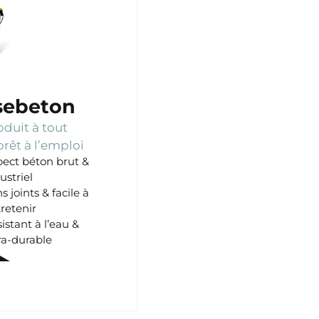
sebeton
oduit à tout
prêt à l’emploi
ect béton brut &
ustriel
s joints & facile à
retenir
istant à l’eau &
ra-durable