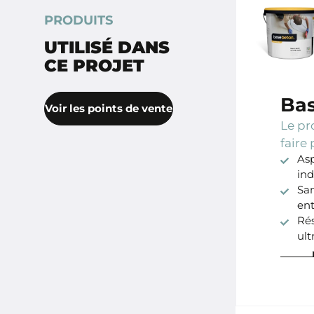
PRODUITS
UTILISÉ DANS
CE PROJET
Ba
Voir les points de vente
Le pr
faire 
Asp
ind
San
ent
Rés
ult