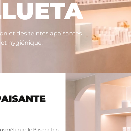
LLUETA
on et des teintes apaisantes
 et hygiénique.
PAISANTE
 Cosmétique, le Basebeton