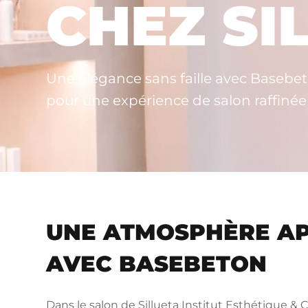
CHEZ SI
Une élégance sans faille avec Basebet
pour une expérience de salon raffinée
UNE ATMOSPHÈRE A
AVEC BASEBETON
Dans le salon de Sillueta Institut Esthétique &