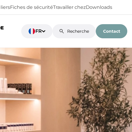
liers
Fiches de sécurité
Travailler chez
Downloads
DE
FR
Contact