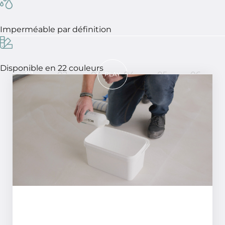
Imperméable par définition
Disponible en 22 couleurs
01
02
03
04
05
06
PLAY
En 6 étapes, un résultat parfait !
ÉTAPE 01
Traiter la surface avec le primaire MCG.
MCG peut être appliqué de manière
uniforme à l'aide d'une éponge ou un
rouleau en mousse. Le temps de séchage
est de +/- 1 heure (séchage à la main).