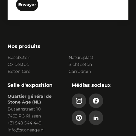
Envoyer
Nos produits
Basebeton
Natureplast
Oxidestuc
Sichtbeton
Beton Ciré
Carrodrain
Salle d'exposition
Médias sociaux
Quartier général de
Stone Age (NL)
Butaanstraat 10
7463 PG Rijssen
+31 548 544 449
info@stoneage.nl