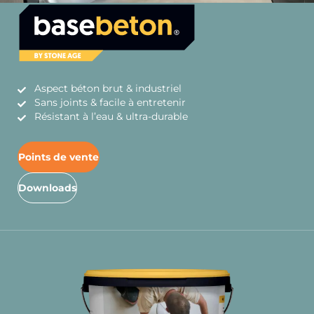
Aspect béton brut & industriel
Sans joints & facile à entretenir
Résistant à l’eau & ultra-durable
Points de vente
Downloads