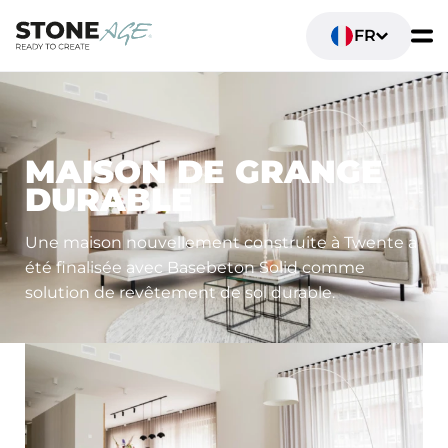
FR
ESPACES DE VIE
MAISON DE GRANGE
DURABLE
Une maison nouvellement construite à Twente a
été finalisée avec Basebeton Solid comme
solution de revêtement de sol durable.