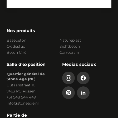
Nos produits
Basebeton
Natureplast
Oxidestuc
Sichtbeton
Beton Ciré
Carrodrain
Salle d'exposition
Médias sociaux
Quartier général de
Stone Age (NL)
Butaanstraat 10
7463 PG Rijssen
+31 548 544 449
info@stoneage.nl
Partie de