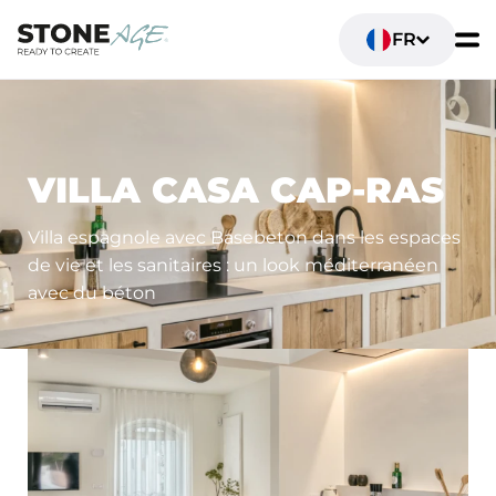
FR
ESPACES DE VIE
VILLA CASA CAP-RAS
Villa espagnole avec Basebeton dans les espaces
de vie et les sanitaires : un look méditerranéen
avec du béton